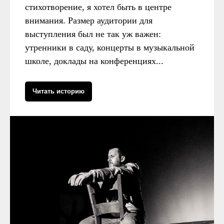
Больше полезного контента — в нашем
стихотворение, я хотел быть в центре
Telegram-канале. Подписывайтесь!
внимания. Размер аудитории для
Подписаться
выступления был не так уж важен:
утренники в саду, концерты в музыкальной
школе, доклады на конференциях...
Читать историю
Читайте также