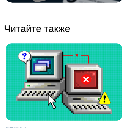
Навигация
Компании
Главная
icontext
Статьи
Zen Mobile Agency
Исследования
Registratura
Стать автором
iSEO
CPAExchange
МЕНЕДЖМЕНТ