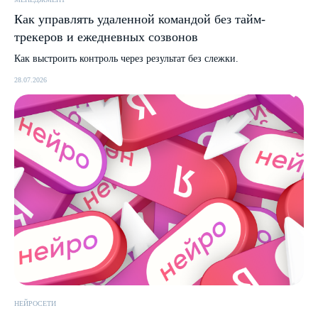
Как управлять удаленной командой без тайм-
Пишите на почту
sales@icontextgroup.ru
трекеров и ежедневных созвонов
Звоните по телефону
+7 (499) 929-85-95
Как выстроить контроль через результат без слежки.
Приезжайте в гости
г. Москва, ул. Новослободская, д. 16
28.07.2026
Политика обработки персональных данных
© Сайт icontextgroup.ru
НЕЙРОСЕТИ