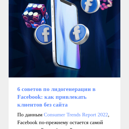
в контексте диджитал
Больше полезного контента — в нашем
Telegram-канале. Подписывайтесь!
Подписаться
6 советов по лидогенерации в
Читайте также
Facebook: как привлекать
клиентов без сайта
По данным
Consumer Trends Report 2022
,
Facebook по-прежнему остается самой