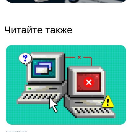
CPAExchange
Пишите на почту
sales@icontextgroup.ru
Звоните по телефону
+7 (499) 929-85-95
Приезжайте в гости
г. Москва, ул. Новослободская, д. 16
Политика обработки персональных данных
© Сайт icontextgroup.ru