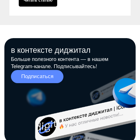
Читать статью
Навигация
Компании
Главная
icontext
Статьи
Zen Mobile Agency
Исследования
Registratura
Стать автором
iSEO