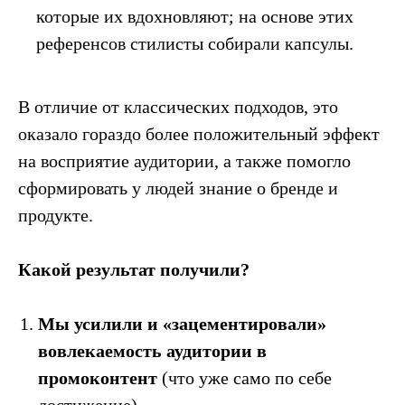
которые их вдохновляют; на основе этих
референсов стилисты собирали капсулы.
В отличие от классических подходов, это
оказало гораздо более положительный эффект
на восприятие аудитории, а также помогло
сформировать у людей знание о бренде и
продукте.
Какой результат получили?
в контексте диджитал
Больше полезного контента — в нашем
Мы усилили и «зацементировали»
Telegram-канале. Подписывайтесь!
Подписаться
вовлекаемость аудитории в
промоконтент
(что уже само по себе
достижение).