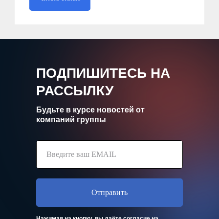
Главная
icontext
Статьи
Zen Mobile Agency
Исследования
Registratura
Стать автором
iSEO
CPAExchange
ПОДПИШИТЕСЬ НА
РАССЫЛКУ
Пишите на почту
sales@icontextgroup.ru
Звоните по телефону
+7 (499) 929-85-95
Будьте в курсе новостей от
Приезжайте в гости
компаний группы
г. Москва, ул. Новослободская, д. 16
Политика обработки персональных данных
© Сайт icontextgroup.ru
Отправить
Нажимая на кнопку, вы даёте
согласие
на