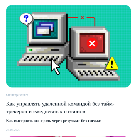
Исследования
Registratura
Стать автором
iSEO
CPAExchange
Пишите на почту
sales@icontextgroup.ru
Звоните по телефону
+7 (499) 929-85-95
Приезжайте в гости
г. Москва, ул. Новослободская, д. 16
Политика обработки персональных данных
МЕНЕДЖМЕНТ
© Сайт icontextgroup.ru
Как управлять удаленной командой без тайм-
трекеров и ежедневных созвонов
Как выстроить контроль через результат без слежки.
28.07.2026