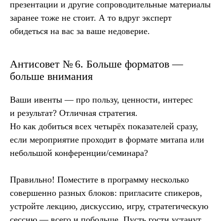
презентации и другие сопроводительные материалы
заранее тоже не стоит. А то вдруг эксперт
обидеться на вас за ваше недоверие.
в контексте диджитал
Больше полезного контента — в нашем
Telegram-канале. Подписывайтесь!
Антисовет № 6. Больше форматов —
Подписаться
больше внимания
Ваши ивенты — про пользу, ценности, интерес
и результат? Отличная стратегия.
Но как добиться всех четырёх показателей сразу,
если мероприятие проходит в формате митапа или
небольшой конференции/семинара?
Читайте также
Правильно! Поместите в программу несколько
совершенно разных блоков: пригласите спикеров,
устройте лекцию, дискуссию, игру, стратегическую
сессию — всего и побольше. Пусть гости устанут.