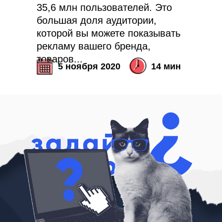
35,6 млн пользователей. Это
большая доля аудитории,
которой вы можете показывать
Пишите на почту
sales@icontextgroup.ru
рекламу вашего бренда,
Звоните по телефону
+7 (499) 929-85-95
товаров...
Приезжайте в гости
5 ноября 2020
14 мин
г. Москва, ул. Новослободская, д. 16
Политика обработки персональных данных
© Сайт icontextgroup.ru