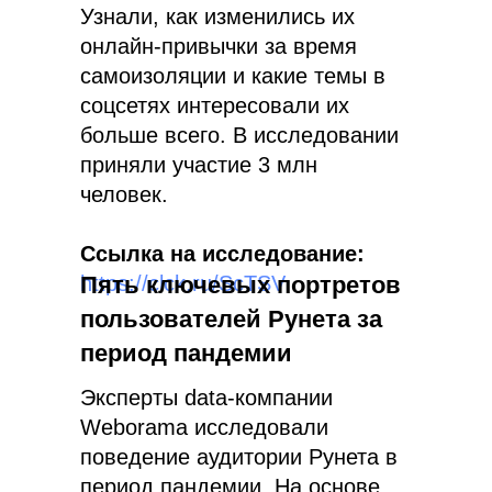
Узнали, как изменились их
онлайн-привычки за время
самоизоляции и какие темы в
соцсетях интересовали их
больше всего. В исследовании
приняли участие 3 млн
человек.
Ссылка на исследование:
https://clck.ru/ScTSV
Пять ключевых портретов
пользователей Рунета за
период пандемии
Эксперты data-компании
Weborama исследовали
поведение аудитории Рунета в
период пандемии. На основе