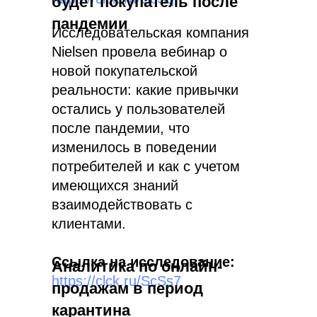
будет покупатель после
пандемии
Исследовательская компания
Nielsen провела вебинар о
новой покупательской
реальности: какие привычки
остались у пользователей
после пандемии, что
изменилось в поведении
потребителей и как с учетом
имеющихся знаний
взаимодействовать с
клиентами.
Ссылка на исследование:
Аналитика по онлайн-
https://clck.ru/ScSs7
продажам в период
карантина