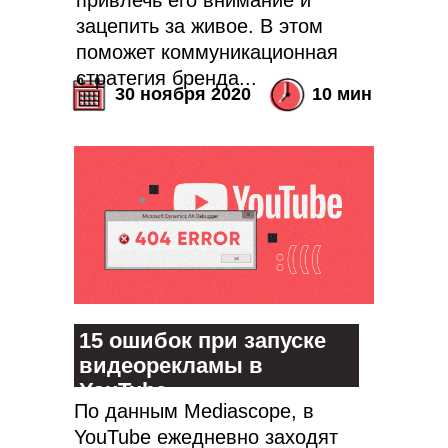
привлечь его внимание и
зацепить за живое. В этом
поможет коммуникационная
стратегия бренда...
30 ноября 2020
10 мин
15 ошибок при запуске
Навигация
Компании
видеорекламы в
Главная
icontext
Статьи
Zen Mobile Agency
YouTube
Исследования
Registratura
По данным Mediascope, в
Стать автором
iSEO
CPAExchange
YouTube ежедневно заходят