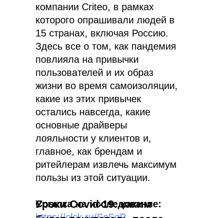
компании Criteo, в рамках
которого опрашивали людей в
15 странах, включая Россию.
Здесь все о том, как пандемия
повлияла на привычки
пользователей и их образ
жизни во время самоизоляции,
какие из этих привычек
остались навсегда, какие
основные драйверы
лояльности у клиентов и,
главное, как брендам и
ритейлерам извлечь максимум
пользы из этой ситуации.
Уроки Covid-19: каким
Ссылка на исследование:
https://clck.ru/ScSqP