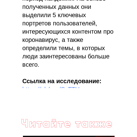
полученных данных они
в контексте диджитал
выделили 5 ключевых
Больше полезного контента — в нашем
Telegram-канале. Подписывайтесь!
портретов пользователей,
Подписаться
интересующихся контентом про
коронавирус, а также
определили темы, в которых
люди заинтересованы больше
всего.
Ссылка на исследование:
https://clck.ru/ScTTU
Читайте также