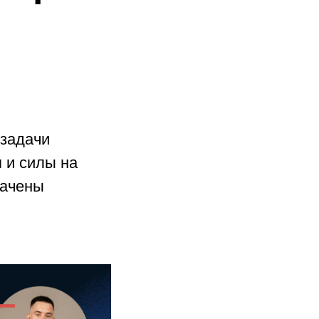
 задачи
я и силы на
рачены