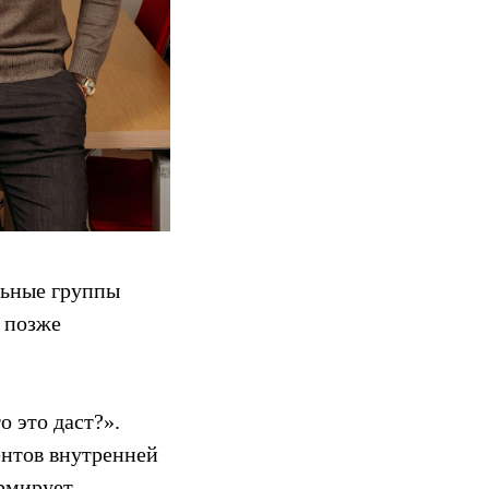
льные группы
о позже
о это даст?».
ентов внутренней
рмирует