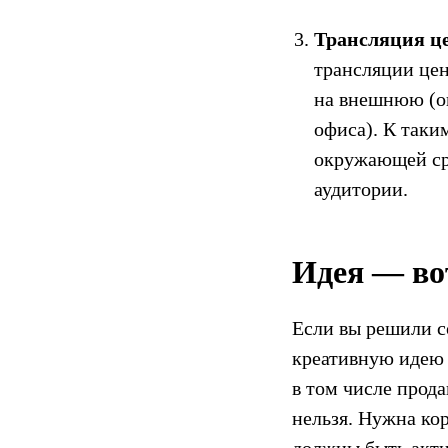
Трансляция ц
трансляции це
на внешнюю (о
офиса). К таки
окружающей сре
аудитории.
Идея — во
Если вы решили с
креативную идею 
в том числе прод
нельзя. Нужна ко
должны быть акти