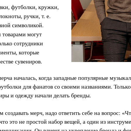
вки, футболки, кружки,
окноты, ручки, т. е.
вной символикой.
 товарами могут
только сотрудники
лиенты, которые
естве сувениров.
 мерча началась, когда западные популярные музыка
футболки для фанатов со своими названиями. Тольк
ры и одежду начали делать бренды.
 создавать мерч, надо ответить себе на вопрос: «Чт
что это не простой набор вещей, а один из инструм
ммуникации. Он влияет на укрепление бренда и фо