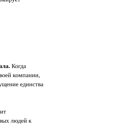
ала.
Когда
воей компании,
щущение единства
сит
вых людей к