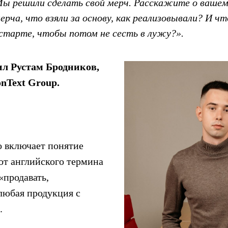
ы решили сделать свой мерч. Расскажите о вашем
рча, что взяли за основу, как реализовывали? И чт
старте, чтобы потом не сесть в лужу?».
ил Рустам Бродников,
nText Group.
о включает понятие
от английского термина
«продавать,
 любая продукция с
.