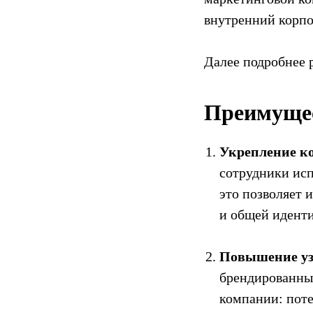
внутренний корпо
Далее подробнее р
Преимущес
Укрепление к
сотрудники ис
это позволяет 
и общей идент
Повышение уз
брендированные
компании: поте