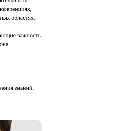
онференциях,
ных областях.
вающие важность
акже
чения знаний.