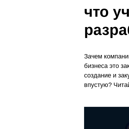
что у
разра
Зачем компании
бизнеса это за
создание и за
впустую? Читай