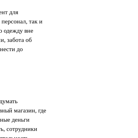
нт для
персонал, так и
ю одежду вне
и, забота об
нести до
идумать
вный магазин, где
чные деньги
ь, сотрудники
ятельность