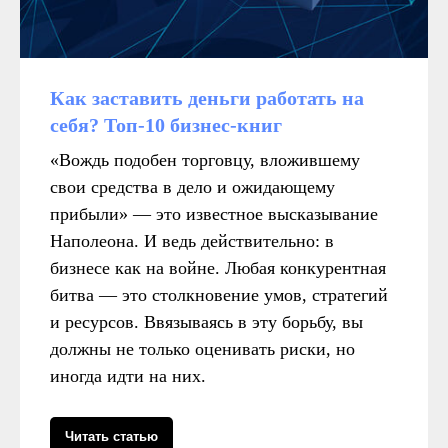
Как заставить деньги работать на
себя? Топ-10 бизнес-книг
Навигация
Компании
Главная
icontext
«Вождь подобен торговцу, вложившему
Статьи
Zen Mobile Agency
свои средства в дело и ожидающему
Исследования
Registratura
Стать автором
iSEO
прибыли» — это известное высказывание
CPAExchange
Наполеона. И ведь действительно: в
бизнесе как на войне. Любая конкурентная
битва — это столкновение умов, стратегий
Пишите на почту
и ресурсов. Ввязываясь в эту борьбу, вы
sales@icontextgroup.ru
Звоните по телефону
должны не только оценивать риски, но
+7 (499) 929-85-95
Приезжайте в гости
иногда идти на них.
г. Москва, ул. Новослободская, д. 16
Читать статью