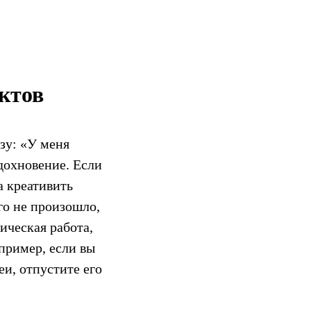
ктов
зу: «У меня
вдохновение. Если
а креативить
го не произошло,
ическая работа,
пример, если вы
еи, отпустите его