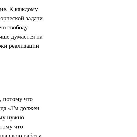
кие. К каждому
орческой задачи
ую свободу.
чше думается на
оки реализации
, потому что
яда «Ты должен
ому нужно
отому что
ала свою работу.