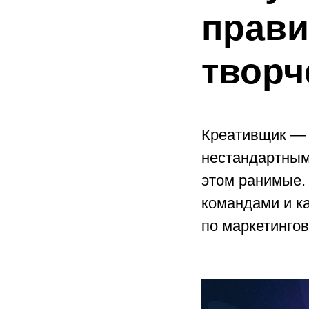
прави
творч
Креативщик — с
нестандартным
этом ранимые. 
командами и к
по маркетинго