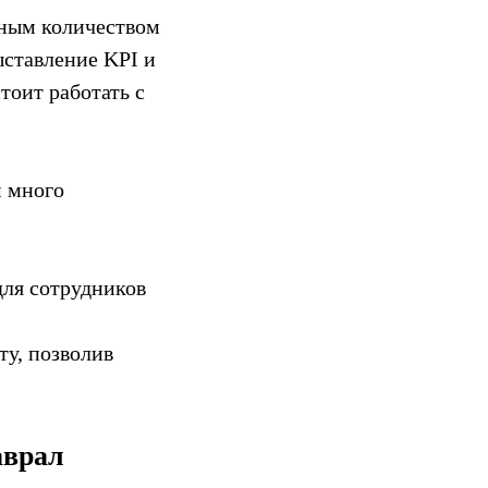
мным количеством
ыставление KPI и
тоит работать с
м много
для сотрудников
ту, позволив
аврал