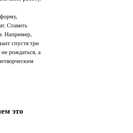
тформу,
т. Ставить
я. Например,
иант спустя три
не рождаться, а
«нетворческим
чем это