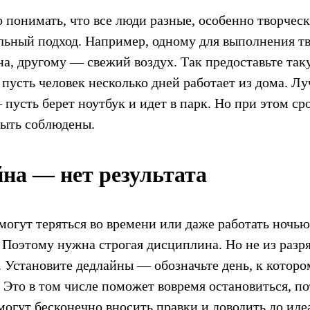
о понимать, что все люди разные, особенно творчес
ьный подход. Например, одному для выполнения тв
а, другому — свежий воздух. Так предоставьте так
усть человек несколько дней работает из дома. Лу
пусть берет ноутбук и идет в парк. Но при этом ср
быть соблюдены.
йна — нет результата
могут теряться во времени или даже работать ночью
 Поэтому нужна строгая дисциплина. Но не из разр
». Установите дедлайны — обозначьте день, к котор
 Это в том числе поможет вовремя остановиться, п
огут бесконечно вносить правки и доводить до иде