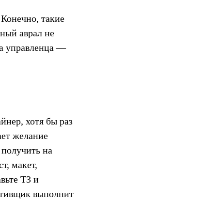
 Конечно, такие
нный аврал не
ча управленца —
йнер, хотя бы раз
ает желание
 получить на
т, макет,
вьте ТЗ и
еативщик выполнит