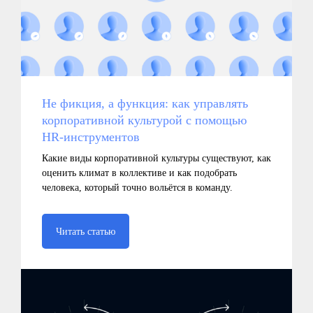
Главная
icontext
Статьи
Zen Mobile Agency
Исследования
Registratura
Стать автором
iSEO
CPAExchange
Не фикция, а функция: как управлять
корпоративной культурой с помощью
Пишите на почту
sales@icontextgroup.ru
HR-инструментов
Звоните по телефону
+7 (499) 929-85-95
Приезжайте в гости
Какие виды корпоративной культуры существуют, как
г. Москва, ул. Новослободская, д. 16
оценить климат в коллективе и как подобрать
человека, который точно вольётся в команду.
Читать статью
Политика обработки персональных данных
© Сайт icontextgroup.ru