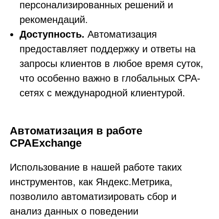
персонализированных решений и
рекомендаций.
Доступность.
Автоматизация
предоставляет поддержку и ответы на
в контексте диджитал
запросы клиентов в любое время суток,
Больше полезного контента — в нашем
что особенно важно в глобальных CРА-
Telegram-канале. Подписывайтесь!
Подписаться
сетях с международной клиентурой.
Автоматизация в работе
CPAExchange
Использование в нашей работе таких
инструментов, как Яндекс.Метрика,
Читайте также
позволило автоматизировать сбор и
анализ данных о поведении