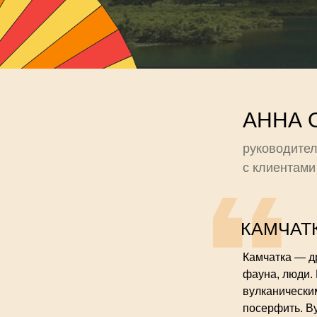
АННА 
руководител
с клиентами
КАМЧАТ
Камчатка — др
фауна, люди. 
вулканическим
посерфить. В