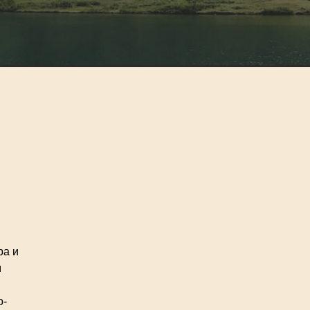
ра и
м
о-