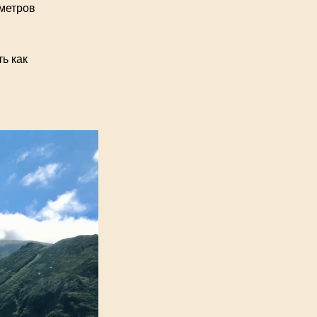
ометров
ь как