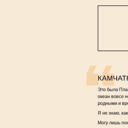
КАМЧАТ
Это была План
океан вовсе н
родными и вр
Я не знаю, ка
Могу лишь по