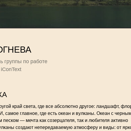
ОГНЕВА
ь группы по работе
 iConText
КА
угой край света, где все абсолютно другое: ландшафт, фло
И, самое главное, где есть океан и вулканы. Океан с черны
 песком — мечта как созерцателя, так и любителя активно
улканы создают непередаваемую атмосферу и виды: от ярк