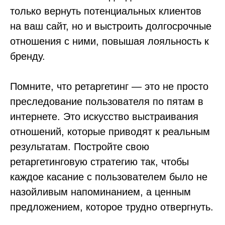
только вернуть потенциальных клиентов
на ваш сайт, но и выстроить долгосрочные
Навигация
Компании
Главная
icontext
отношения с ними, повышая лояльность к
Статьи
Zen Mobile Agency
Исследования
Registratura
бренду.
Стать автором
iSEO
CPAExchange
Помните, что ретаргетинг — это не просто
преследование пользователя по пятам в
интернете. Это искусство выстраивания
Пишите на почту
sales@icontextgroup.ru
отношений, которые приводят к реальным
Звоните по телефону
+7 (499) 929-85-95
Приезжайте в гости
результатам. Постройте свою
г. Москва, ул. Новослободская, д. 16
ретаргетинговую стратегию так, чтобы
каждое касание с пользователем было не
назойливым напоминанием, а ценным
Политика обработки персональных данных
предложением, которое трудно отвергнуть.
© Сайт icontextgroup.ru