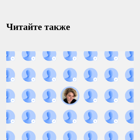
Читайте также
Навигация
Компании
Главная
icontext
Статьи
Zen Mobile Agency
Исследования
Registratura
Стать автором
iSEO
CPAExchange