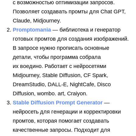
с возможностью оптимизации запросов.
в контексте диджитал
Позволяет создавать промты для Chat GPT,
Больше полезного контента — в нашем
Claude, Midjourney.
Telegram-канале. Подписывайтесь!
Подписаться
Promptomania
— библиотека и генератор
готовых промтов для создания изображений.
В запросе нужно прописать основные
детали, чтобы программа собрала
их воедино. Работает с нейросетями
Midjourney, Stable Diffusion, CF Spark,
DreamStudio, DALL-E, NightCafe, Disco
Читайте также
Diffusion, wombo. art, Craiyon.
Stable Diffusion Prompt Generator
—
нейросеть для генерации и корректировки
промтов, которая помогает создавать
качественные запросы. Подходит для