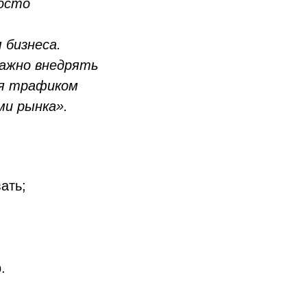
росто
 бизнеса.
важно внедрять
ия трафиком
ми рынка».
ать;
.