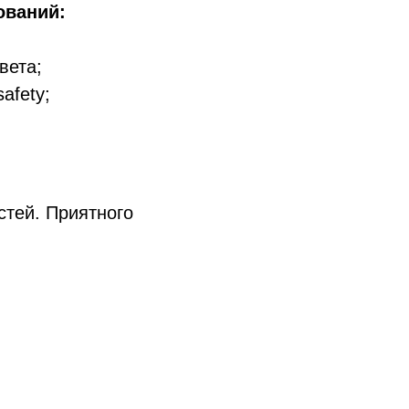
ований:
вета;
afety;
стей. Приятного