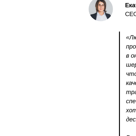
Ека
CEO
«Лю
пр
в о
ше
что
ка
тра
сп
хот
дес