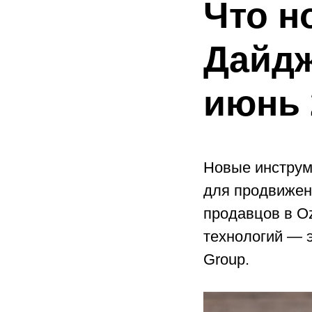
Что но
Дайдж
июнь 
Новые инструм
для продвижени
продавцов в O
технологий — э
Group.