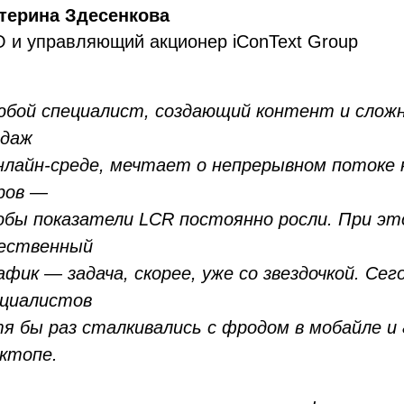
терина Здесенкова
 и управляющий акционер iConText Group
бой специалист, создающий контент и сложн
одаж
нлайн-среде, мечтает о непрерывном потоке к
ров —
бы показатели LCR постоянно росли. При э
чественный
фик — задача, скорее, уже со звездочкой. Се
ециалистов
я бы раз сталкивались с фродом в мобайле и
ктопе.