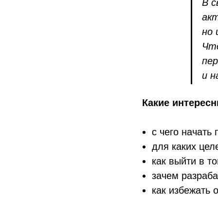
В с
ак
но 
Что
пе
и н
Какие интересн
с чего начать
для каких цел
как выйти в т
зачем разраба
как избежать 