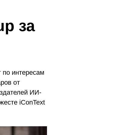
up за
г по интересам
аров от
оздателей ИИ-
жесте iConText