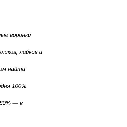
ые воронки
ликов, лайков и
том найти
годня 100%
 80% — в