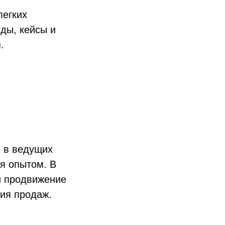
легких
ды, кейсы и
.
ы в ведущих
я опытом. В
и продвижение
тия продаж.