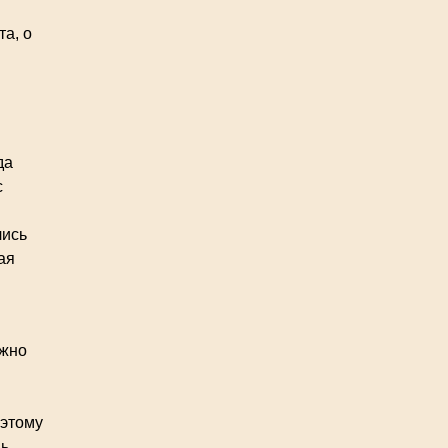
та, о
да
с
лись
ая
ожно
оэтому
нь