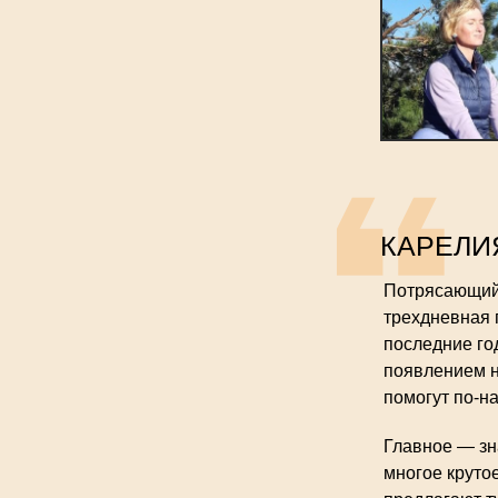
КАРЕЛИ
Потрясающий 
трехдневная 
последние го
появлением н
помогут по-н
Главное — зна
многое крутое