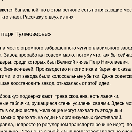
ажется банальной, но в этом регионе есть потрясающие мес
кто знает. Расскажу о двух из них.
 парк Тулмозерье»
 на месте огромного заброшенного чугуноплавильного заво
а. Завод проработал совсем мало, потому что, как бы сейча
деры, среди которых был Великий князь Петр Николаевич,
с бизнес-идеей. Производство и логистика в Карелии оказа
ими, и от завода были колоссальные убытки. Даже советск
шая восстановить завод, отказалась от этой идеи.
брошку» поддерживают: трава скошена, есть лавочки,
ые таблички, рушащиеся стены усилены сваями. Здесь м
ть в одиночестве, желающие могут захватить этюдник и
 можно приехать на один из организуемых фестивалей.
равда, непросто (о регулярном транспорте речи не идет), п
 машине. И то не на любой: к бывшему заводу ведет не оче