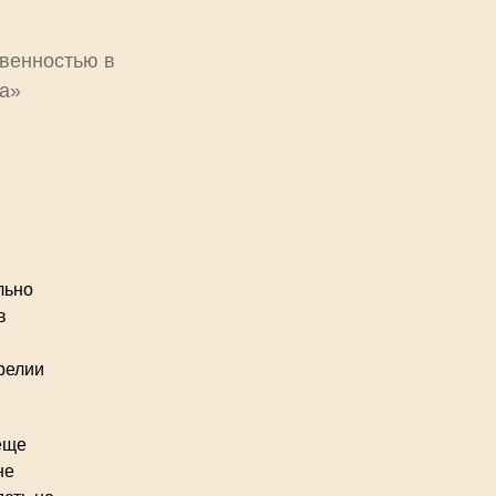
твенностью в
а»
льно
в
релии
 еще
не