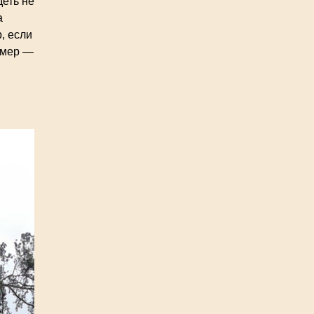
деть не
а
, если
омер —