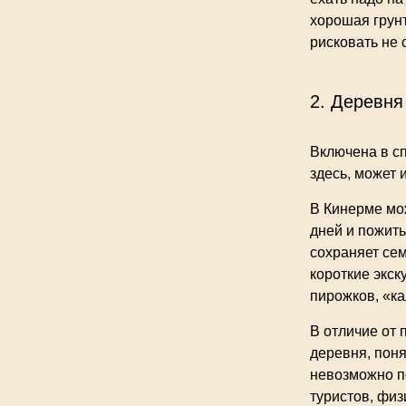
хорошая грунт
рисковать не с
2. Деревня
Включена в сп
здесь, может 
В Кинерме мож
дней и пожить
сохраняет се
короткие экск
пирожков, «кал
В отличие от 
деревня, поня
невозможно п
туристов, физ