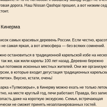
овая дорога. Наш Nissan Qashqai прошел, а вот низким се
тоит.
 Кинерма
исок самых красивых деревень России. Если честно, красо
и не самая яркая, а вот атмосфера — без всяких сомнений.
но остановиться в традиционной карельской избе на неск
 так же, как жили карелы 100 лет назад. Деревню бережно
мья потомков исконных местных жителей. Они же организую
урсии, в которые входит дегустация традиционных карельск
иток». Вкусно, кстати, очень!
парка «Тулмозерье», в Кинерму можно ехать не только лето
тно, на месте круглый год, печи работают. Правда, без запи
опасть даже на короткую экскурсию. Семья, встречающая
ически не сможет принять незапланированных гостей.