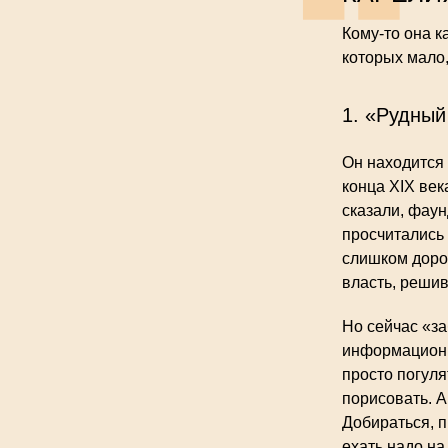
Кому-то она к
которых мало, 
1. «Рудный
Он находится
конца XIX век
сказали, фаун
просчитались 
слишком дорог
власть, решив
Но сейчас «за
информационн
просто погуля
порисовать. А
Добираться, п
ехать надо на