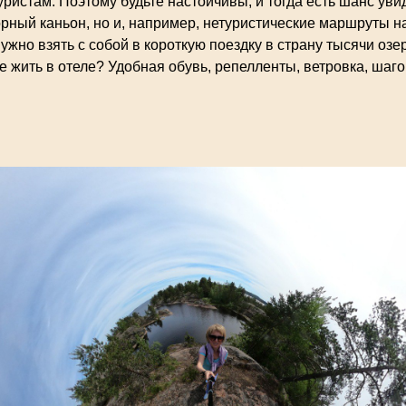
ристам. Поэтому будьте настойчивы, и тогда есть шанс уви
рный каньон, но и, например, нетуристические маршруты н
ужно взять с собой в короткую поездку в страну тысячи озер
е жить в отеле? Удобная обувь, репелленты, ветровка, шаг