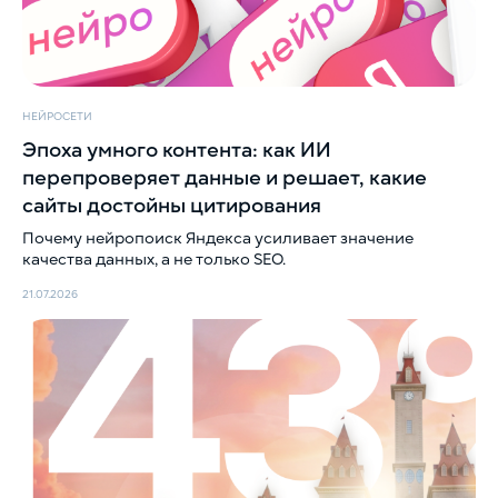
Приезжайте в гости
г. Москва, ул. Новослободская, д. 16
НЕЙРОСЕТИ
Политика обработки персональных данных
Эпоха умного контента: как ИИ
© Сайт icontextgroup.ru
перепроверяет данные и решает, какие
сайты достойны цитирования
Почему нейропоиск Яндекса усиливает значение
качества данных, а не только SEO.
21.07.2026