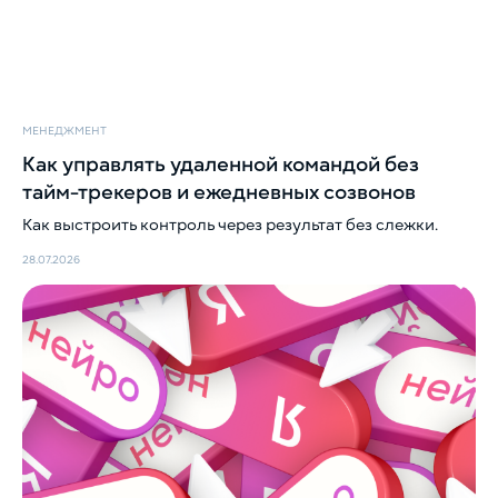
МЕНЕДЖМЕНТ
Как управлять удаленной командой без
тайм-трекеров и ежедневных созвонов
Как выстроить контроль через результат без слежки.
Навигация
Компании
28.07.2026
Главная
icontext
Статьи
Zen Mobile Agency
Исследования
Registratura
Стать автором
iSEO
CPAExchange
Пишите на почту
sales@icontextgroup.ru
Звоните по телефону
+7 (499) 929-85-95