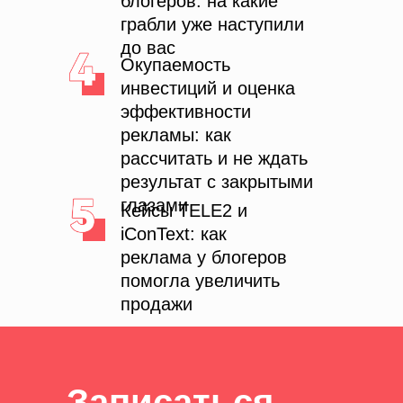
блогеров: на какие
грабли уже наступили
до вас
Окупаемость
инвестиций и оценка
эффективности
рекламы: как
рассчитать и не ждать
результат с закрытыми
глазами
Кейсы TELE2 и
iConText: как
реклама у блогеров
помогла увеличить
в контексте диджитал
продажи
Больше полезного контента — в нашем
Telegram-канале. Подписывайтесь!
Подписаться
Записаться