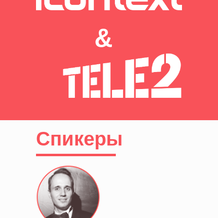
&
Спикеры