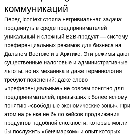
существенные налоговые и административные
льготы, но их механика и даже терминология
требуют пояснений: даже слово
«преференциальные» не совсем понятно для
предпринимателей, привыкших к более ясному
понятию «свободные экономические зоны». При
этом на рынке не было кейсов продвижения
продуктов подобной сложности, которые могли
бы послужить «бенчмарком» и опыт которых
можно было бы использовать. С самого начала
было понятно: систему привлечения заявок
придётся выстраивать с нуля. В кейсе о том, как
icontext вывел сложный госпродукт в digital,
перезапустил стратегию по ходу проекта и в 5,7
раза увеличил число заявок на консультацию.