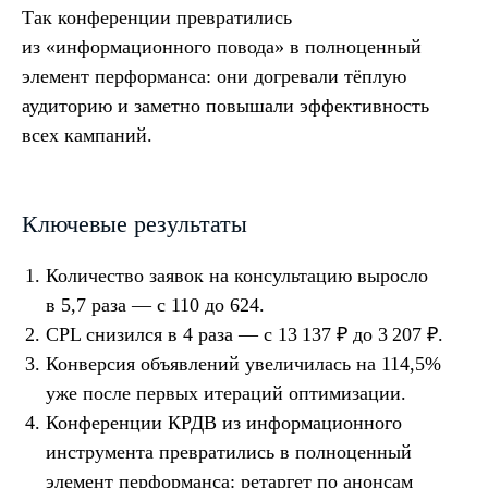
Так конференции превратились
из «информационного повода» в полноценный
Навигация
Компании
элемент перформанса: они догревали тёплую
Главная
icontext
аудиторию и заметно повышали эффективность
Статьи
Zen Mobile Agency
всех кампаний.
Исследования
Registratura
Стать автором
iSEO
CPAExchange
Ключевые результаты
Количество заявок на консультацию выросло
Пишите на почту
sales@icontextgroup.ru
в 5,7 раза — с 110 до 624.
Звоните по телефону
+7 (499) 929-85-95
CPL снизился в 4 раза — с 13 137 ₽ до 3 207 ₽.
Приезжайте в гости
г. Москва, ул. Новослободская, д. 16
Конверсия объявлений увеличилась на 114,5%
уже после первых итераций оптимизации.
Конференции КРДВ из информационного
инструмента превратились в полноценный
Политика обработки персональных данных
элемент перформанса: ретаргет по анонсам
© Сайт icontextgroup.ru