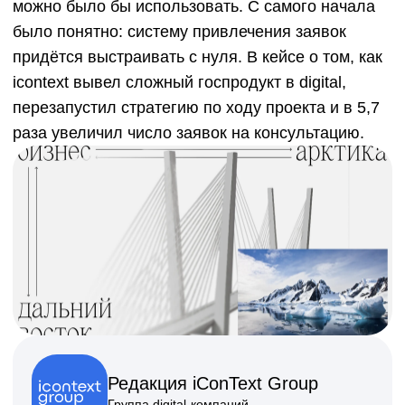
Редакция iConText Group
Группа digital-компаний
Оглавление
Главное о кейсе
Подробнее о продукте и задаче
С чего мы начинали
Ключевые цели и метрики
Исходные гипотезы: как мы представляли
путь пользователя
Как мы перестроили путь пользователя: от
первой встречи с продуктом до заявки
Почему первая гипотеза не сработала
Как мы работали с креативами и языком
продукта
Адаптация оффера под конкретную ЦА
Поворотный момент: конференции КРДВ
как часть перформанса
Ключевые результаты
Главный инсайт и выводы