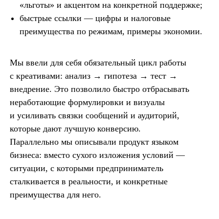
«льготы» и акцентом на конкретной поддержке;
быстрые ссылки — цифры и налоговые
преимущества по режимам, примеры экономии.
Мы ввели для себя обязательный цикл работы
с креативами: анализ → гипотеза → тест →
внедрение. Это позволило быстро отбрасывать
в контексте диджитал
неработающие формулировки и визуалы
Больше полезного контента — в нашем
и усиливать связки сообщений и аудиторий,
Telegram-канале. Подписывайтесь!
которые дают лучшую конверсию.
Подписаться
Параллельно мы описывали продукт языком
бизнеса: вместо сухого изложения условий —
ситуации, с которыми предприниматель
сталкивается в реальности, и конкретные
преимущества для него.